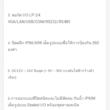
3. พอร์ต I/O LP-24:
VGA/LAN/USB/COM/RS232/RS485
ปิดผนึก IP66/69K เต็มรูปแบบเพื่อให้การป้องกัน 360
4.
องศา
5. DC12V ~ 24V อินพุต (+ 9V ~ 36V แรงดันไฟฟ้ากว้างตัว
เลือก)
การออกแบบที่ปิดสนิทและไม่มีพัดลม กันน้ำ IP69K
6.
เต็มรูปแบบ Sealed I/O พร้อมชุดสายเคเบิล