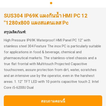
SUS304 IP69K แผงกันน้ำ HMI PC 12
"1280x800 แผงสแตนเลส Pc
สรุปผลิตภัณฑ์:
High Pressure IP69K Waterproof HMI Panel PC 12" with
stainless steel 304 Feature The inox PC is particularly suitable
for applications in food & beverage, chemical and
pharmaceutical markets. The stainless-steel chassis and a
true flat frontal with Multitouch Projected Capacitive
touchscreen, assure protection from dirt, water, scratches
and an intensive use by the operator, even in the harshest
areas. 1. 12" TFT LED with 10 points capacitive touch 2. Intel
Core i5-6200U Dual
สอบถามตอนนี้