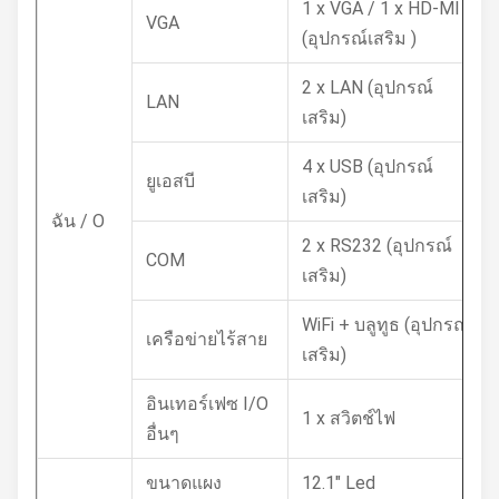
1 x VGA / 1 x HD-MI
VGA
(อุปกรณ์เสริม )
2 x LAN (อุปกรณ์
LAN
เสริม)
4 x USB (อุปกรณ์
ยูเอสบี
เสริม)
ฉัน / O
2 x RS232 (อุปกรณ์
COM
เสริม)
WiFi + บลูทูธ (อุปกรณ์
เครือข่ายไร้สาย
เสริม)
อินเทอร์เฟซ I/O
1 x สวิตช์ไฟ
อื่นๆ
ขนาดแผง
12.1" Led