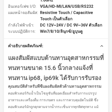
1.6GHz
อินเทอร์เฟซ I/O:
VGA/HD-MI/LAN/USB/RS232
แผงหน้าจอสัมผัส:
Resistive Touch / Capacitive
Touch เป็นตัวเลือก
กำลังไฟฟ้าเข้า:
DC 12V~24V / DC 9V~36V ตัวเลือก
ระบบปฏิบัติการ:
Win7/8/10/ลินุกซ์/อูบุนตู
คำอธิบายผลิตภัณฑ์:
แผงสัมผัสแบบต้านทานอุตสาหกรรมที่
ทนทานขนาด 15.6 นิ้วกลางแจ้งที่
ทนทาน ip68, ip69k ได้รับการรับรอง
คุณสมบัติสำหรับพีซีแผงสัมผัสตัวต้านทานอุตสาหกรรม
คอมพิวเตอร์กันน้ำเป็นโซลูชันที่ยอดเยี่ยมสำหรับการแปรรูป
อาหารและเครื่องดื่ม การเกษตร และการควบคุมอัตโนมัติ ซึ่ง
คอมพิวเตอร์มักถูกคุกคามจากน้ำกระเซ็นจากทุกทิศทุกทาง แม้