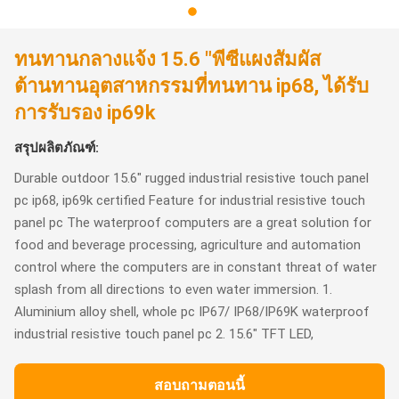
ทนทานกลางแจ้ง 15.6 "พีซีแผงสัมผัส
ต้านทานอุตสาหกรรมที่ทนทาน ip68, ได้รับ
การรับรอง ip69k
สรุปผลิตภัณฑ์:
Durable outdoor 15.6" rugged industrial resistive touch panel
pc ip68, ip69k certified Feature for industrial resistive touch
panel pc The waterproof computers are a great solution for
food and beverage processing, agriculture and automation
control where the computers are in constant threat of water
splash from all directions to even water immersion. 1.
Aluminium alloy shell, whole pc IP67/ IP68/IP69K waterproof
industrial resistive touch panel pc 2. 15.6" TFT LED,
สอบถามตอนนี้