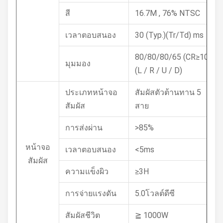
สี
16.7M , 76% NTSC
เวลาตอบสนอง
30 (Typ.)(Tr/Td) ms
80/80/80/65 (CR≥10)
มุมมอง
(L / R / U / D)
ประเภทหน้าจอ
สัมผัสตัวต้านทาน 5
สัมผัส
สาย
การส่งผ่าน
>85%
หน้าจอ
เวลาตอบสนอง
<5ms
สัมผัส
ความแข็งผิว
≥3H
การจ่ายแรงดัน
5.0โวลต์ดีซี
สัมผัสชีวิต
≧ 1000W