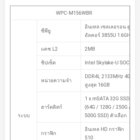
WPC-M156WBR
อินเทล เซลเลอรอน ดู
ซีพียู
อัลคอร์ 3855U 1.6GHz
แคช L2
2MB
ชิปเซ็ต
Intel Skylake-U SOC
DDR4L 2133MHz 4GB
หน่วยความจำ
สูงสุด 16GB
1 x mSATA 32G SSD /
ฮาร์ดดิสก์
(64G / 128G / 250G /
ระบบ
500G SSD) ตัวเลือก
อินเทล HD กราฟิก
กราฟิก
510