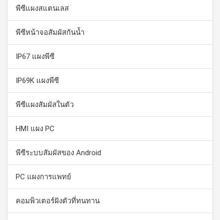
พีซีแผงสแตนเลส
พีซีหน้าจอสัมผัสกันน้ำ
IP67 แผงพีซี
IP69K แผงพีซี
พีซีแผงสัมผัสในตัว
HMI แผง PC
พีซีระบบสัมผัสของ Android
PC แผงการแพทย์
คอมพิวเตอร์ฝังตัวที่ทนทาน