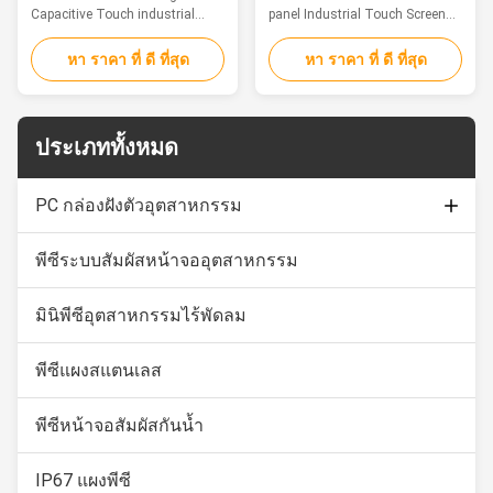
Cabinet
Capacitive Touch industrial
panel Industrial Touch Screen
Monitor high brightness for
Display for food processing
cabinet Feature The industrial
Feature The industrial touch
หา ราคา ที่ ดี ที่สุด
หา ราคา ที่ ดี ที่สุด
touch monitor is ideal for
monitor is ideal for applications
applications such as monitoring
such as monitoring equipment,
equipment, supervisory
supervisory controller, process
controller, process control
control systems, CNC
ประเภททั้งหมด
systems, CNC machinery
machinery control, numerical
control, numerical control device
control device and industrial
and industrial automation. 1.
automation. 1. Stainless Steel
PC กล่องฝังตัวอุตสาหกรรม
Aluminium alloy front panel,
front panel, front IP65
front IP65 waterproof 2. 15" TFT
waterproof 2. 15" TFT LED,
LED, resolution 1024 * 768,
resolution 1024 * 768, industrial
พีซีระบบสัมผัสหน้าจออุตสาหกรรม
Capacitive Touch Monitor
rugged industrial displays 3.
pc monitor 3. 10 points
HD-MI/VGA/DVI multiple signals
capacitive touch screen, high
หน้าจอสัมผัสอุตสาหกรรม
input supported 4.
precision,
มินิพีซีอุตสาหกรรมไร้พัดลม
พีซีแผงสแตนเลส
พีซีหน้าจอสัมผัสกันน้ำ
IP67 แผงพีซี